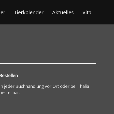
ber
Tierkalender
Aktuelles
Vita
Bestellen
In jeder Buchhandlung vor Ort oder bei Thalia
bestellbar.