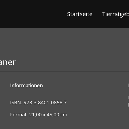
Startseite
Tierratge
aner
Informationen
ISBN: 978-3-8401-0858-7
Format: 21,00 x 45,00 cm