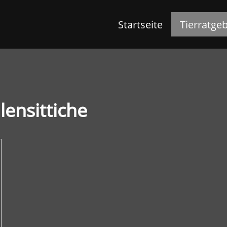
Startseite
Tierratge
lensittiche