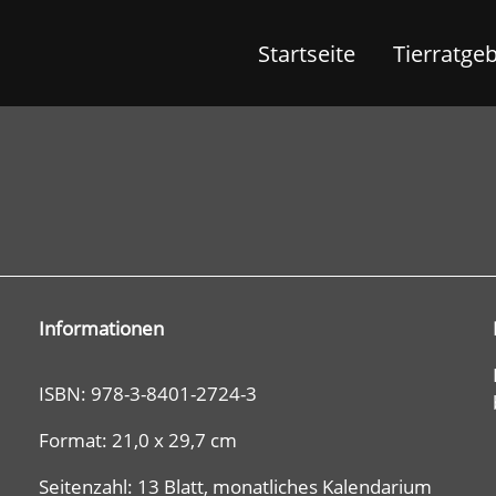
Startseite
Tierratge
Informationen
ISBN: 978-3-8401-2724-3
Format: 21,0 x 29,7 cm
Seitenzahl: 13 Blatt, monatliches Kalendarium