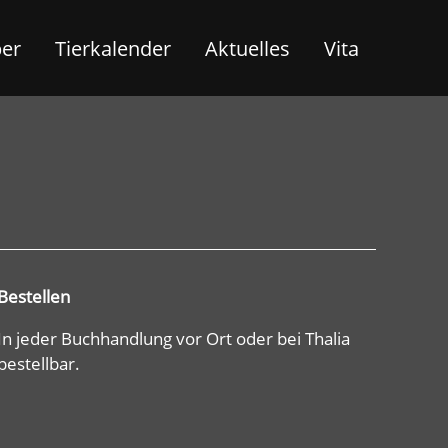
ber
Tierkalender
Aktuelles
Vita
Bestellen
In jeder Buchhandlung vor Ort oder bei Thalia
bestellbar.