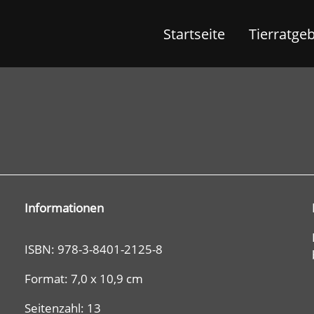
Startseite
Tierratge
Informationen
ISBN: 978-3-8401-2125-8
Format: 7,0 x 10,9 cm
Seitenzahl: 13