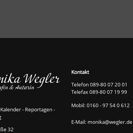
Kontakt
Telefon 089-80 07 20 01
Telefax 089-80 07 19 99
Mobil:
0160 - 97 54 0 612
 Kalender - Reportagen -
g
E-Mail: m
n
k
w
gl
r
d
aße 32