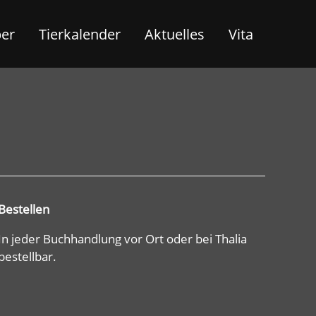
ber
Tierkalender
Aktuelles
Vita
Bestellen
In jeder Buchhandlung vor Ort oder bei Thalia
bestellbar.