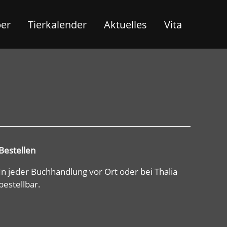
ber
Tierkalender
Aktuelles
Vita
Bestellen
In jeder Buchhandlung vor Ort oder bei Thalia
bestellbar.