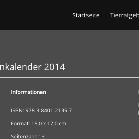
Startseite
Tierratge
tenkalender 2014
Informationen
ISBN: 978-3-8401-2135-7
Format: 16,0 x 17,0 cm
Seitenzahl: 13