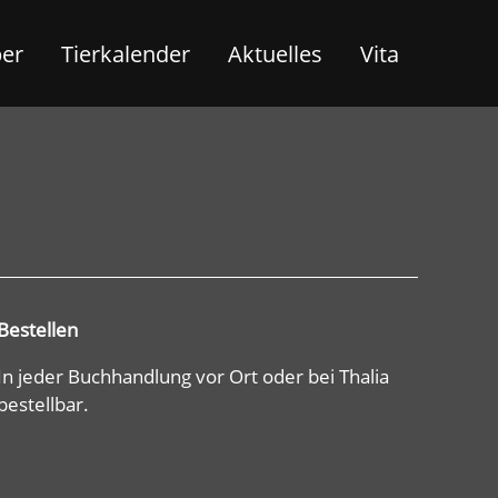
ber
Tierkalender
Aktuelles
Vita
Bestellen
In jeder Buchhandlung vor Ort oder bei Thalia
bestellbar.