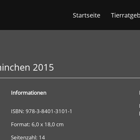
Startseite
Tierratge
ninchen 2015
Informationen
ISBN: 978-3-8401-3101-1
Format: 6,0 x 18,0 cm
Seitenzahl: 14