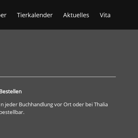
ber
Tierkalender
Aktuelles
Vita
Bestellen
In jeder Buchhandlung vor Ort oder bei Thalia
bestellbar.