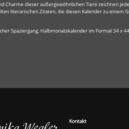
d Charme dieser außergewöhnlichen Tiere zeichnen jedes 
lten literarischen Zitaten, die diesen Kalender zu einem
rischer Spaziergang, Halbmonatskalender im Format 34 x 4
Kontakt