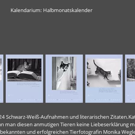
Kalendarium: Halbmonatskalender
 Schwarz-Weiß-Aufnahmen und literarischen Zitaten.Katze
n man diesen anmutigen Tieren keine Liebeserklärung m
ekannten und erfolgreichen Tierfotografin Monika Wegler 