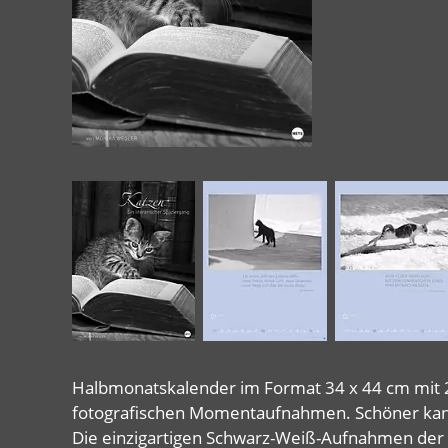
Halbmonatskalender im Format 34 x 44 cm mit 24
fotografischen Momentaufnahmen. Schöner kan
Die einzigartigen Schwarz-Weiß-Aufnahmen der b