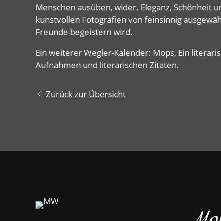
Menschen ausüben, wider. Eleganz, Schönheit un
kunstvollen Fotografien von feinsinnig ausgewäh
Freunde begeistern wird.
Ein weiterer Wegler-Kalender: Mops, Ein litera
Aufnahmen und literarischen Zitaten.
Zurück zur Übersicht