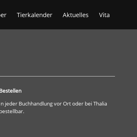
ber
Tierkalender
Aktuelles
Vita
Bestellen
In jeder Buchhandlung vor Ort oder bei Thalia
bestellbar.