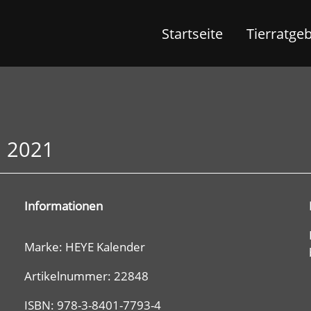
Startseite
Tierratge
n 2021
Informationen
Marke: HEYE Kalender
Artikelnummer: 22848
ISBN: 978-3-8401-7793-4