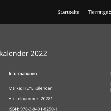
Startseite
Tierratge
kalender 2022
Informationen
Marke: HEYE Kalender
Artikelnummer: 20281
ISBN: 978-3-8401-8250-1