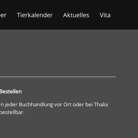
ber
Tierkalender
Aktuelles
Vita
Bestellen
In jeder Buchhandlung vor Ort oder bei Thalia
bestellbar.