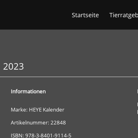
Startseite
Tierratge
n 2023
Informationen
Marke: HEYE Kalender
Artikelnummer: 22848
ISBN: 978-3-8401-9114-5