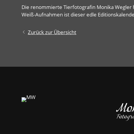
Die renommierte Tierfotografin Monika Wegler 
Weiß-Aufnahmen ist dieser edle Editionskalende
Zurück zur Übersicht