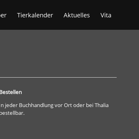
ber
Tierkalender
Aktuelles
Vita
Bestellen
In jeder Buchhandlung vor Ort oder bei Thalia
bestellbar.