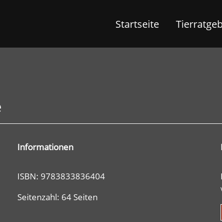
Startseite
Tierratge
e
Informationen
ISBN: 9783833836404
Seitenzahl: 64 Seiten