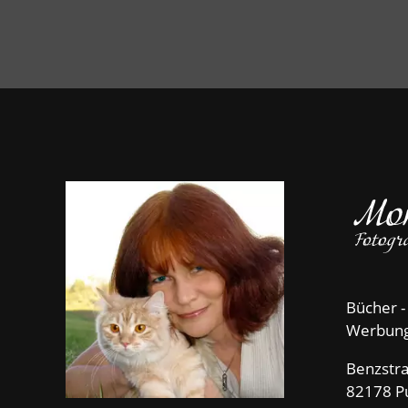
Bücher -
Werbun
Benzstr
82178 P