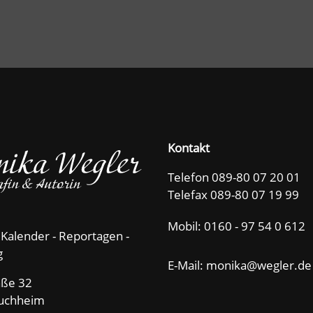
Kontakt
Telefon 089-80 07 20 01
Telefax 089-80 07 19 99
Mobil:
0160 - 97 54 0 612
 Kalender - Reportagen -
g
E-Mail: m
n
k
w
gl
r
d
aße 32
uchheim