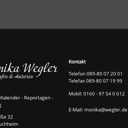
Kontakt
Telefon 089-80 07 20 01
Telefax 089-80 07 19 99
Mobil:
0160 - 97 54 0 612
 Kalender - Reportagen -
g
E-Mail: m
n
k
w
gl
r
d
aße 32
uchheim