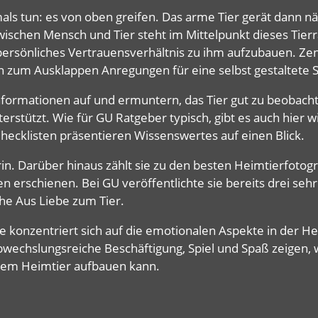
mals tun: es von oben greifen. Das arme Tier gerät dann n
ischen Mensch und Tier steht im Mittelpunkt dieses Tierra
 persönliches Vertrauensverhältnis zu ihm aufzubauen. Z
n zum Ausklappen Anregungen für eine selbst gestaltete S
Informationen auf und ermuntern, das Tier gut zu beobac
terstützt. Wie für GU Ratgeber typisch, gibt es auch hier w
Checklisten präsentieren Wissenswertes auf einen Blick.
in. Darüber hinaus zählt sie zu den besten Heimtierfotogr
n erschienen. Bei GU veröffentlichte sie bereits drei se
ihe Aus Liebe zum Tier.
 konzentriert sich auf die emotionalen Aspekte in der Hei
abwechslungsreiche Beschäftigung, Spiel und Spaß zeigen, 
inem Heimtier aufbauen kann.