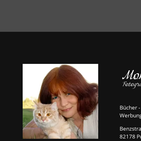
Bücher -
Werbun
Benzstr
82178 P