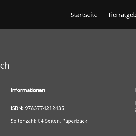
Startseite
Tierratge
ich
Informationen
ISBN: 9783774212435
Seitenzahl: 64 Seiten, Paperback