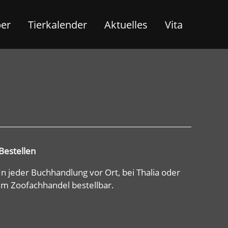
ber
Tierkalender
Aktuelles
Vita
Bestellen
In jeder Buchhandlung vor Ort, bei Thalia oder
im Zoofachhandel bestellbar.