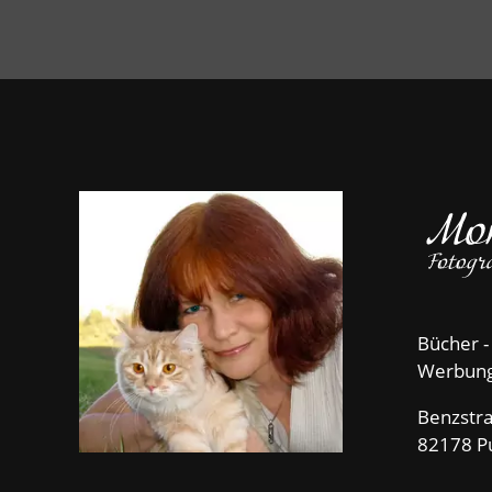
Bücher -
Werbun
Benzstr
82178 P