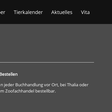
ber
Tierkalender
Aktuelles
Vita
Bestellen
In jeder Buchhandlung vor Ort, bei Thalia oder
im Zoofachhandel bestellbar.