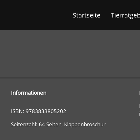
Startseite
Tierratge
Informationen
ISBN: 9783833805202
Seitenzahl: 64 Seiten, Klappenbroschur