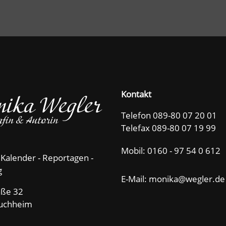
Kontakt
Telefon 089-80 07 20 01
Telefax 089-80 07 19 99
Mobil:
0160 - 97 54 0 612
 Kalender - Reportagen -
g
E-Mail: m
n
k
w
gl
r
d
aße 32
uchheim